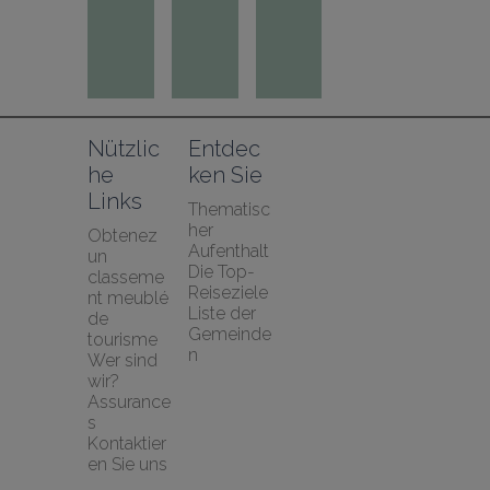
Nützlic
Entdec
he 
ken Sie
Links
Thematisc
her 
Obtenez 
Aufenthalt
un 
Die Top-
classeme
Reiseziele
nt meublé 
Liste der 
de 
Gemeinde
tourisme
n
Wer sind 
wir?
Assurance
s
Kontaktier
en Sie uns