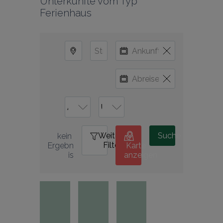
Unterkünfte vom Typ 
Ferienhaus
Weitere
0
Suche
kein 
Filter
Ergebn
Karte
is
anzeigen