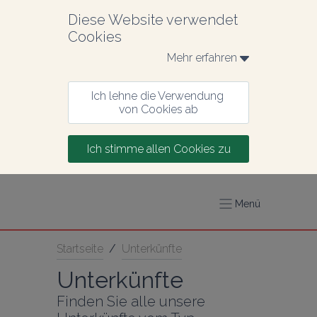
Diese Website verwendet 
Cookies
Mehr erfahren 
Ich lehne die Verwendung 
von Cookies ab
Ich stimme allen Cookies zu
Menü
Startseite
/
Unterkünfte
Unterkünfte
Finden Sie alle unsere 