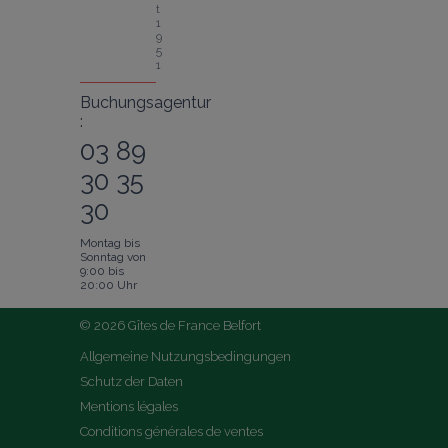
t 
1
9
5
1
Buchungsagentur
:
03 89
30 35
30
Montag bis
Sonntag von
9:00 bis
20:00 Uhr
© 2026 Gîtes de France Belfort
Allgemeine Nutzungsbedingungen
Schutz der Daten
Mentions légales
Conditions générales de ventes