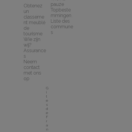
pauze
Obtenez 
Topbeste
un 
mmingen
classeme
Liste des 
nt meublé 
commune
de 
s
tourisme
Wie zijn 
wij?
Assurance
s
Neem 
contact 
met ons 
op
G
î
t
e
s 
d
e 
F
r
a
n