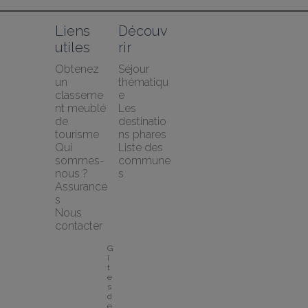
Liens 
Découv
utiles
rir
Obtenez 
Séjour 
un 
thématiqu
classeme
e
nt meublé 
Les 
de 
destinatio
tourisme
ns phares
Qui 
Liste des 
sommes-
commune
nous ?
s
Assurance
s
Nous 
contacter
G
î
t
e
s 
d
e 