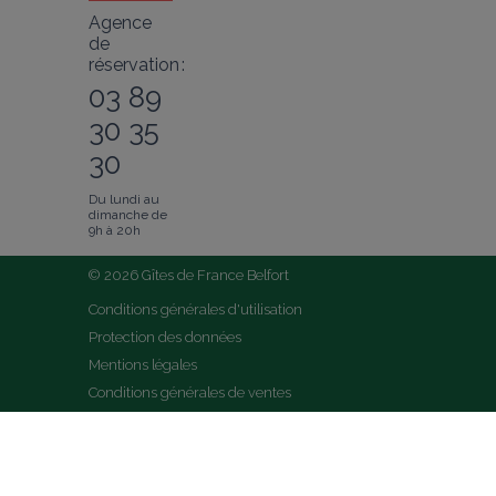
Agence
de
réservation :
03 89
30 35
30
Du lundi au
dimanche de
9h à 20h
© 2026 Gîtes de France Belfort
Conditions générales d'utilisation
Protection des données
Mentions légales
Conditions générales de ventes