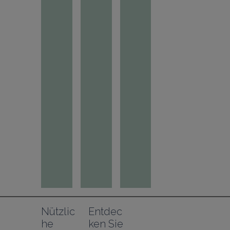
Nützlic
Entdec
he 
ken Sie