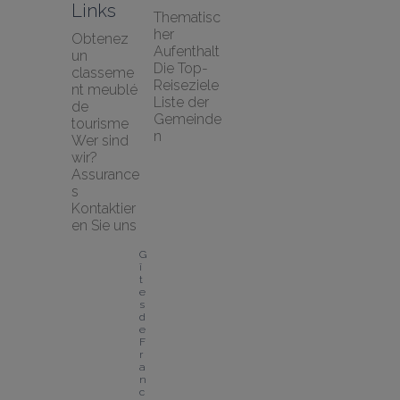
Links
Thematisc
her 
Obtenez 
Aufenthalt
un 
Die Top-
classeme
Reiseziele
nt meublé 
Liste der 
de 
Gemeinde
tourisme
n
Wer sind 
wir?
Assurance
s
Kontaktier
en Sie uns
G
î
t
e
s 
d
e 
F
r
a
n
c