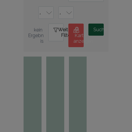
Weitere
0
Suche
kein 
Filter
Ergebn
Karte
is
anzeigen