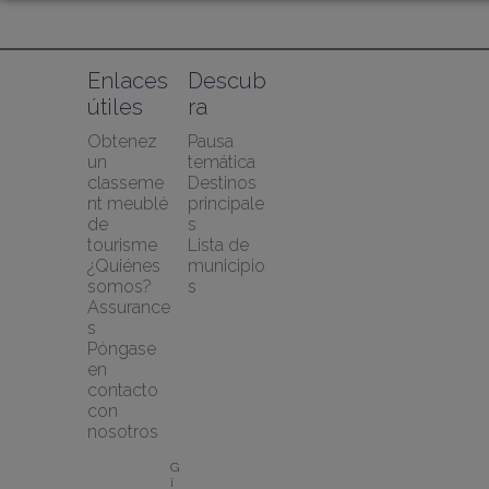
Enlaces 
Descub
útiles
ra
Obtenez 
Pausa 
un 
temática
classeme
Destinos 
nt meublé 
principale
de 
s
tourisme
Lista de 
¿Quiénes 
municipio
somos?
s
Assurance
s
Póngase 
en 
contacto 
con 
nosotros
G
î