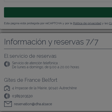
Esta página está protegida por reCAPTCHA y por la
Política de privacidad
y las
Co
Información y reservas 7/7
El servicio de reservas
Servicio de atención telefónica :
De lunes a domingo, de 9.00 a 20.00 horas
Gîtes de France Belfort
4 Impasse de la Mairie, 90140 Autrechêne
0389303530
reservation@dha.alsace